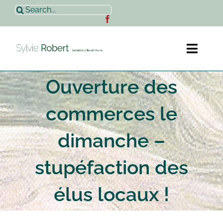
Passer
Rechercher:
au
contenu
Toggl
Naviga
Ouverture des
Accueil
commerces le
Sylvie Robert
dimanche –
Actualités
stupéfaction des
Contact
élus locaux !