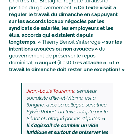
Chartres-de-Bretagne, regrette lui aussi la
position du gouvernement.
« Ce texte visait à
réguler le travail du dimanche en s’appuyant
sur les accords locaux négociés par les
syndicats de salariés, les employeurs et les
élus, accords qui existaient depuis
longtemps. »
Thierry Benoît s’interroge
« sur les
intentions avouées ou non avouées »
du
gouvernement de préserver le repos
dominical,
« auquel
(il est)
très attaché ».
« Le
travail le dimanche doit rester une exception ! »
Jean-Louis Tourenne
, sénateur
socialiste d’Ille-et-Vilaine, est à
l’origine, avec sa collègue sénatrice
Sylvie Robert, du texte adopté par le
Sénat et retoqué par les députés.
«
Il s’agissait de combler un vide
juridique et surtout de préserver les