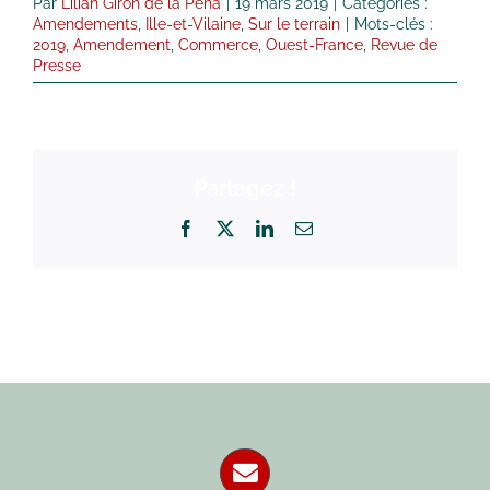
Par
Lilian Giron de la Pena
|
19 mars 2019
|
Catégories :
Amendements
,
Ille-et-Vilaine
,
Sur le terrain
|
Mots-clés :
2019
,
Amendement
,
Commerce
,
Ouest-France
,
Revue de
Presse
Partagez !
Facebook
X
LinkedIn
Email