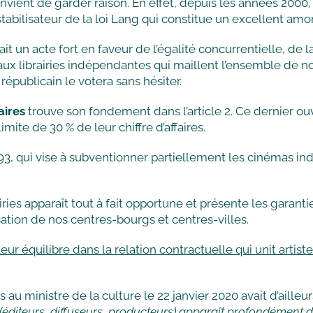
 convient de garder raison. En effet, depuis les années 200
 stabilisateur de la loi Lang qui constitue un excellent amor
serait un acte fort en faveur de l’égalité concurrentielle, d
n aux librairies indépendantes qui maillent l’ensemble de nos
 républicain le votera sans hésiter.
aires
trouve son fondement dans l’article 2. Ce dernier ouv
mite de 30 % de leur chiffre d’affaires.
 1993, qui vise à subventionner partiellement les cinémas 
rairies apparaît tout à fait opportune et présente les garant
lisation de nos centres-bourgs et centres-villes.
r équilibre dans la relation contractuelle qui unit artiste
s au ministre de la culture le 22 janvier 2020 avait d’ailleu
val (éditeurs, diffuseurs, producteurs) apparaît profondément