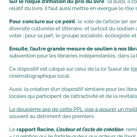
Sur le risque d’inflation du prix du livre
: là aussi, il
relatif du livre. Il faut aussi mettre en exergue le rôle
Pour conclure sur ce point
, le vote de l’article 1er 
diversité culturelle et littéraire, et surtout du soutie
voter ; pour sa part, le groupe socialiste, écologiste et
Ensuite, l’autre grande mesure de soutien à nos libr
subvention pour les librairies indépendantes, dans la li
Ce dispositif est calqué sur celui de la loi Sueur de
cinématographique local.
Aussi, la création d’un dispositif similaire pour les lib
locales qui participent de l’attractivité et de la revita
Le deuxième axe de cette PPL vise à assurer un meilleu
souvent au détriment des premiers.
Le
rapport Racine,
L’auteur et l’acte de création
, remi
« La relation qui lie l’artiste-auteur aux acteurs de l’a