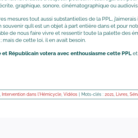
 écrite, graphique, sonore, cinématographique ou audiovisue
s mesures tout aussi substantielles de la PPL, j’aimerais in
souvenir qu’il est un objet à part entière dans et pour no
le de nous faire vivre et ressentir toute la palette des ém
 mais de cette loi, il en avait besoin.
te et Républicain votera avec enthousiasme cette PPL
et
,
Intervention dans l'Hémicycle
,
Vidéos
|
Mots-clés :
2021
,
Livres
,
Sén