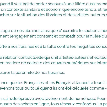
uand il s’est agi de porter secours à une filière aussi me
s un contexte sanitaire et économique encore tendu, et fac
er sur la situation des librairies et des artistes-auteur
ncrage de nos librairies ainsi que d’accroître le soutien à
ent l’engagement constant et combatif pour la filière du l
é à nos librairies et à la lutte contre les inégalités conc
 relation contractuelle qui unit artistes-auteurs et éditeur
it en matière de collecte des œuvres numériques sur intern
urer la pérennité de nos librairies.
tance que les Françaises et les Français attachent à leurs
ouvenons tous du tollé quand ils ont été déclarés comme
«
soumis à rude épreuve avec l’avènement du numérique. Pou
-quarts des achats en ligne, tous réseaux confondus. La 