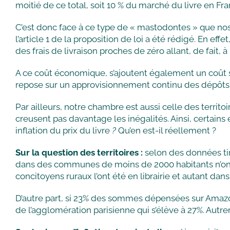
moitié de ce total, soit 10 % du marché du livre en Fra
C’est donc face à ce type de « mastodontes » que nos 
l’article 1 de la proposition de loi a été rédigé. En ef
des frais de livraison proches de zéro allant, de fait, 
A ce coût économique, s’ajoutent également un coût 
repose sur un approvisionnement continu des dépôts,
Par ailleurs, notre chambre est aussi celle des territ
creusent pas davantage les inégalités. Ainsi, certains e
inflation du prix du livre
?
Qu’en est-il réellement ?
Sur la question des territoires :
selon des données tir
dans des communes de moins de 2000 habitants n’ont
concitoyens ruraux l’ont été en librairie et autant dan
D’autre part, si 23% des sommes dépensées sur Amazon 
de l’agglomération parisienne qui s’élève à 27%. Autreme