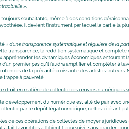
tractuelle »
.
toujours souhaitable, même à des conditions déraisonnables
ypothèse, il devient l’instrument par lequel la partie la p
ité
« d’une transparence systématique et régulière de la part
 cette transparence, la reddition systématique et complète
ieux appréhender les dynamiques économiques entourant la
ue d’un premier pas qu’il faudra amplifier et compléter à l’
rofondes de la précarité croissante des artistes-auteurs
e trappe à pauvreté.
otre droit en matière de collecte des œuvres numériques su
 le développement du numérique est allé de pair avec u
à collecter par le dépôt légal numérique, celles-ci étant p
nsables de ces opérations de collectes de moyens juridique
à fait favorables à l’objectif poursuivi : sauvegarder, pou