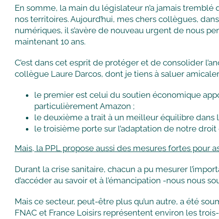
En somme, la main du législateur n’a jamais tremblé q
nos territoires. Aujourd’hui, mes chers collègues, dan
numériques, il s’avère de nouveau urgent de nous pench
maintenant 10 ans.
C’est dans cet esprit de protéger et de consolider l’a
collègue Laure Darcos, dont je tiens à saluer amicalem
le premier est celui du soutien économique apport
particulièrement Amazon ;
le deuxième a trait à un meilleur équilibre dans la
le troisième porte sur l’adaptation de notre dro
Mais, la PPL propose aussi des mesures fortes pour ass
Durant la crise sanitaire, chacun a pu mesurer l’impor
d’accéder au savoir et à l’émancipation -nous nous s
Mais ce secteur, peut-être plus qu’un autre, a été 
FNAC et France Loisirs représentent environ les trois