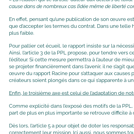
cause dans de nombreux cas l’idée même de liberté con
En effet, pensant qu’une publication de son œuvre est 
que d’accepter les termes du contrat. Dans une telle h
plus faible.
Pour pallier cet écueil, le rapport insiste sur la nécess
Ainsi, l’article 3 de la PPL propose, pour tendre vers
l’éditeur. Si cette mesure permettra à l’auteur de m
se projeter financièrement dans l’avenir, il ne s’agit q
œuvre du rapport Racine pour s’attaquer aux causes p
créateurs soient plongés dans ce qui s’apparente à un
Enfin, le troisième axe est celui de l’adaptation de n
Comme explicité dans l’exposé des motifs de la PPL,
part de plus en plus importante se retrouve difficile 
Dès lors, l’article 5 a pour objet de doter les respo
correctement leur mission. Ici aussi, nous sommes tout 