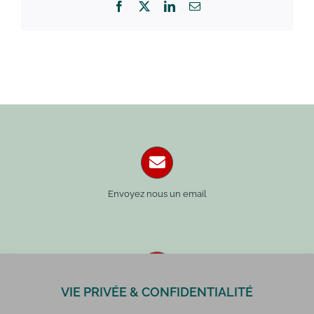
Facebook
X
LinkedIn
Email
Envoyez nous un email
VIE PRIVÉE & CONFIDENTIALITÉ
Paris : 01 42 34 14 59
Rennes : 02 99 41 70 54