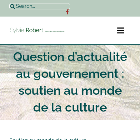
Passer
Rechercher:
au
contenu
Toggl
Naviga
Question d’actualité
Accueil
au gouvernement :
Sylvie Robert
soutien au monde
Actualités
de la culture
Contact