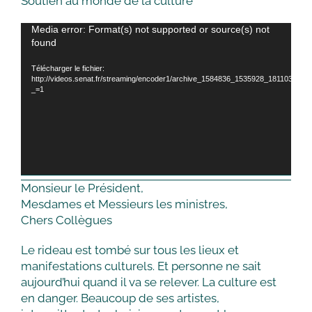
Soutien au monde de la culture
Lecteur
Media error: Format(s) not supported or source(s) not
found
vidéo
Télécharger le fichier:
http://videos.senat.fr/streaming/encoder1/archive_1584836_1535928_1811039.mp
_=1
Monsieur le Président,
Mesdames et Messieurs les ministres,
Chers Collègues
Le rideau est tombé sur tous les lieux et
manifestations culturels. Et personne ne sait
aujourd’hui quand il va se relever. La culture est
en danger. Beaucoup de ses artistes,