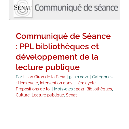
bibliothèques et développement
de la lecture publique
Hémicycle
Intervention dans l'Hémicycle
Propositions de loi
Communiqué de Séance
: PPL bibliothèques et
développement de la
lecture publique
Par
Lilian Giron de la Pena
|
9 juin 2021
|
Catégories
:
Hémicycle
,
Intervention dans l'Hémicycle
,
Propositions de loi
|
Mots-clés :
2021
,
Bibliothèques
,
Culture
,
Lecture publique
,
Sénat