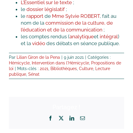
L’Essentiel sur le texte
;
le
dossier législatif
;
le
rapport
de
Mme Sylvie ROBERT
, fait au
nom de la
commission de la culture, de
l’éducation et de la communication
;
les comptes rendus (
analytique
et
intégral
)
et la
vidéo
des débats en séance publique.
Par
Lilian Giron de la Pena
|
9 juin 2021
|
Catégories :
Hémicycle
,
Intervention dans l'Hémicycle
,
Propositions de
loi
|
Mots-clés :
2021
,
Bibliothèques
,
Culture
,
Lecture
publique
,
Sénat
Partagez !
Facebook
X
LinkedIn
Email