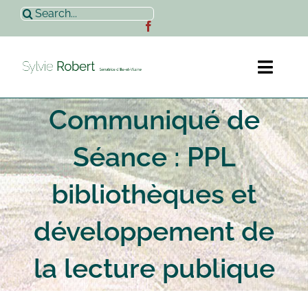
Passer
Rechercher:
au
contenu
Toggl
Naviga
Communiqué de
Accueil
Séance : PPL
Sylvie Robert
bibliothèques et
Actualités
développement de
Contact
la lecture publique