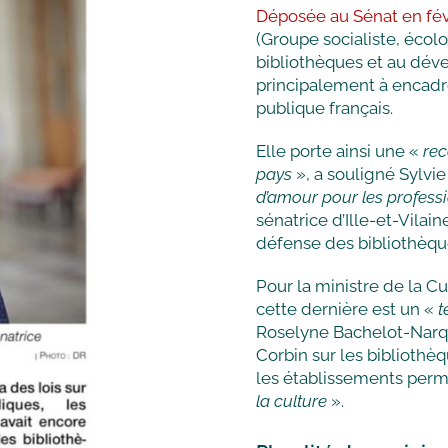
Déposée au Sénat en fév
(Groupe socialiste, écolog
bibliothèques et au déve
principalement à encadr
publique français.
Elle porte ainsi une «
rec
pays
», a souligné Sylvi
d’amour pour les profess
sénatrice d’Ille-et-Vilai
défense des bibliothèqu
Pour la ministre de la Cu
cette dernière est un «
t
Roselyne Bachelot-Narqui
Corbin sur les biblioth
les établissements per
la culture
».