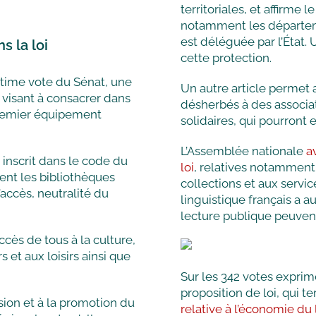
territoriales, et affirme
notamment les départeme
est déléguée par l’État.
 la loi
cette protection.
ltime vote du Sénat, une
Un autre article permet
 visant à consacrer dans
désherbés à des associat
 premier équipement
solidaires, qui pourron
L’Assemblée nationale
a
inscrit dans le code du
loi
, relatives notamment
sent les bibliothèques
collections et aux servi
accès, neutralité du
linguistique français a 
lecture publique peuven
accès de tous à la culture,
s et aux loisirs ainsi que
Sur les 342 votes expri
proposition de loi, qui t
usion et à la promotion du
relative à l’économie du 