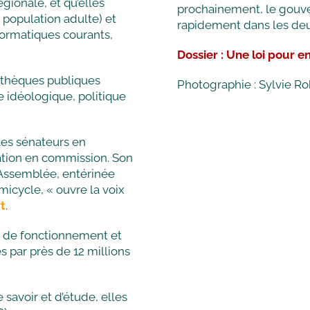
gionale, et qu’elles
prochainement, le gouve
a population adulte) et
rapidement dans les deu
informatiques courants,
Dossier : Une loi pour e
iothèques publiques
Photographie : Sylvie Ro
 idéologique, politique
 les sénateurs en
tion en commission. Son
l’Assemblée, entérinée
micycle, « ouvre la voix
t
.
és de fonctionnement et
s par près de 12 millions
savoir et d’étude, elles