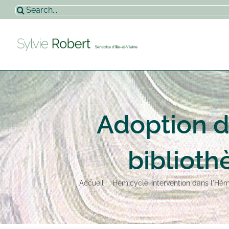
Passer
Rechercher:
au
contenu
Adoption d
biblioth
Accueil
Hémicycle
Intervention dans l'Hé