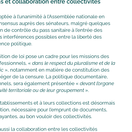
s et collaboration entre collectivités
doptée à l’unanimité à l’Assemblée nationale en
consensus auprès des sénateurs, malgré quelques
n de contrôle du pass sanitaire à l’entrée des
 interférences possibles entre la liberté des
ence politique.
tion de loi pose un cadre pour les missions des
fessionnels, «
dans le respect du pluralisme et de la
ic
», notamment en matière de constitution des
otéger de la censure. La politique documentaire,
onnels, sera également présentée «
devant l’organe
ivité territoriale ou de leur groupement
».
établissements et à leurs collections est désormais
scription, nécessaire pour l’emprunt de documents,
ayantes, au bon vouloir des collectivités.
ussi la collaboration entre les collectivités