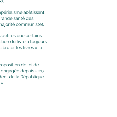
).
mpérialisme abêtissant
 grande santé des
 majorité communiste).
 délires que certains
stion du livre a toujours
rûler les livres », a
roposition de loi de
n engagée depuis 2017
ident de la République
».