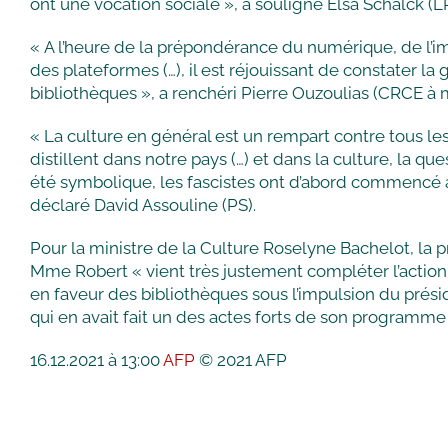
ont une vocation sociale », a souligné Elsa Schalck (LR
« A l’heure de la prépondérance du numérique, de l’i
des plateformes (…), il est réjouissant de constater la
bibliothèques », a renchéri Pierre Ouzoulias (CRCE à
« La culture en général est un rempart contre tous les
distillent dans notre pays (…) et dans la culture, la que
été symbolique, les fascistes ont d’abord commencé à b
déclaré David Assouline (PS).
Pour la ministre de la Culture Roselyne Bachelot, la p
Mme Robert « vient très justement compléter l’actio
en faveur des bibliothèques sous l’impulsion du prés
qui en avait fait un des actes forts de son programme 
16.12.2021 à 13:00
AFP
© 2021 AFP