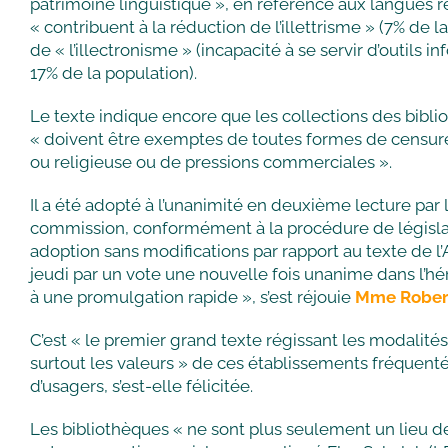
patrimoine linguistique », en référence aux langues ré
« contribuent à la réduction de l’illettrisme » (7% de l
de « l’illectronisme » (incapacité à se servir d’outils 
17% de la population).
Le texte indique encore que les collections des bibl
« doivent être exemptes de toutes formes de censure
ou religieuse ou de pressions commerciales ».
Il a été adopté à l’unanimité en deuxième lecture par
commission, conformément à la procédure de législa
adoption sans modifications par rapport au texte de 
jeudi par un vote une nouvelle fois unanime dans l’hé
à une promulgation rapide », s’est réjouie
Mme Rober
C’est « le premier grand texte régissant les modalit
surtout les valeurs » de ces établissements fréquenté
d’usagers, s’est-elle félicitée.
Les bibliothèques « ne sont plus seulement un lieu de 