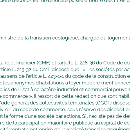
société d’économie mixte locale puisse émettre des titres par
nistre de la transition écologique, chargée du logemen
aire et financier (CMF) et l’article L. 228-36 du Code de c
l’article L. 213-32 du CMF dispose que : « Les sociétés par 
sens de l’article L. 423-1-1 du code de la construction et d
iétés anonymes d’habitations à loyer modéré mentionnées à
ics de l’État à caractère industriel et commercial peuvent
de commerce ». Il ressort de cette rédaction que sont habili
u Code général des collectivités territoriales (CGCT) disp
ivre II du code de commerce, sous réserve des dispositions
la forme d’une société par actions. S’il n’existe pas de dé
tère de la participation majoritaire publique au capital de
é central d’entreprise de la Société française d’équipem