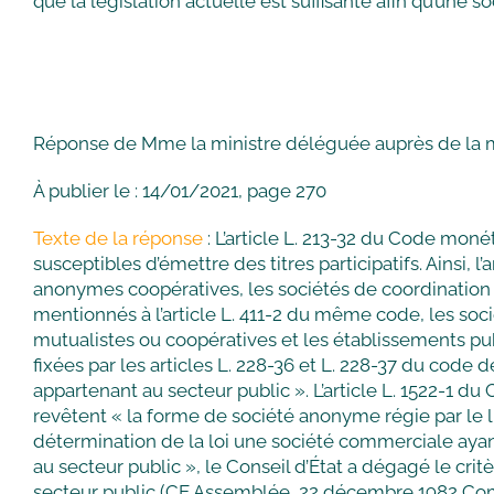
que la législation actuelle est suffisante afin qu’une 
Réponse de Mme la ministre déléguée auprès de la mi
À publier le : 14/01/2021, page 270
Texte de la réponse
: L’article L. 213-32 du Code monét
susceptibles d’émettre des titres participatifs. Ainsi, 
anonymes coopératives, les sociétés de coordination au 
mentionnés à l’article L. 411-2 du même code, les soc
mutualistes ou coopératives et les établissements publ
fixées par les articles L. 228-36 et L. 228-37 du code 
appartenant au secteur public ». L’article L. 1522-1 d
revêtent « la forme de société anonyme régie par le l
détermination de la loi une société commerciale ayant 
au secteur public », le Conseil d’État a dégagé le cri
secteur public (CE Assemblée, 22 décembre 1982 Comit