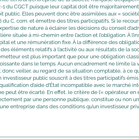
22-1 du CGCT puisque leur capital doit être majoritairement 
 public. Elles peuvent donc être assimilées aux « société
 du C. com. et émettre des titres participatifs. Si le recours
ertise de nature à éclairer les décisions du conseil d’adm
re située à mi-chemin entre l’action et l’obligation. À l’ins
al et une rémunération fixe. À la différence des obligatio
s éléments relatifs à l’activité ou aux résultats de la soci
l’émetteur est plus important que pour une obligation class
roissante dans le temps. Aucun encadrement ne limite la
 donc veiller, au regard de sa situation comptable, à ce qu
un investisseur public souscrit à des titres participatifs 
ualification d’aide d’État incompatible avec le marché intér
e peut être écarté. En effet, le critère de l’« opérateur
ctement par une personne publique, constitue ou non une a
d’une entreprise dans des conditions qu’un investisseur pr