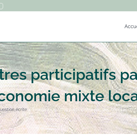
Accue
tres participatifs p
conomie mixte loc
uestion écrite
Émission de titres participatifs par des sociétés d’