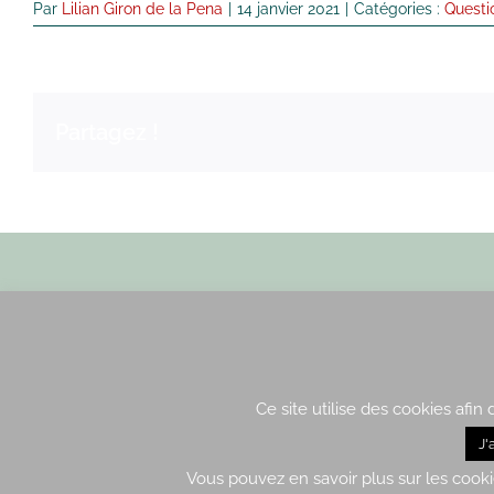
Par
Lilian Giron de la Pena
|
14 janvier 2021
|
Catégories :
Questi
Partagez !
Envoyez nous un email
Ce site utilise des cookies afin
J'
2015-2021 – Tous droits ré
Vous pouvez en savoir plus sur les cooki