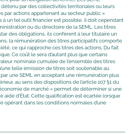
détenu par des collectivités territoriales ou leurs
s par actions appartenant au secteur public »
 à un tel outil financier est possible, il doit cependant
inistration ou du directoire de la SEML. Les titres
tar des obligations, ils confèrent à leur titulaire un
ns, la rémunération des titres participatifs comporte
été, ce qui rapproche ces titres des actions. Du fait
ique. Ce coût le sera d’autant plus que certains
 valeur nominale cumulée de l’ensemble des titres
’une telle émission de titres soit soutenable au
émis par une SEML en acceptant une rémunération plus
ieur, au sens des dispositions de l’article 107 §1 du
 en économie de marché » permet de déterminer si une
ide d’État. Cette qualification est écartée lorsque
ivé opérant dans les conditions normales d’une