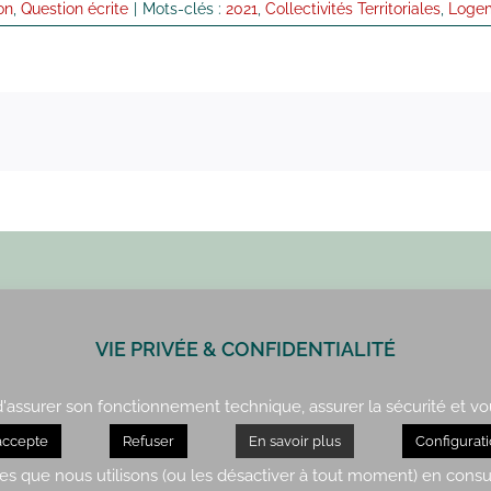
on
,
Question écrite
|
Mots-clés :
2021
,
Collectivités Territoriales
,
Loge
VIE PRIVÉE & CONFIDENTIALITÉ
Paris : 01 42 34 14 59
Rennes : 02 99 41 70 54
 d'assurer son fonctionnement technique, assurer la sécurité et vo
accepte
Refuser
En savoir plus
Configurat
servés Sylvie Robert. Réalisation
Malibellule.fr
– Mentions légales & politique de co
es que nous utilisons (ou les désactiver à tout moment) en consu