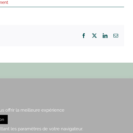
ment
Facebook
X
LinkedIn
Email
Paris : 15, rue de Vaugirard
Rennes : 21, quai Lamennais
us offrir la meilleure expérience
ion
nfidentialité
– Plan du site
ltant les paramètres de votre navigateur.