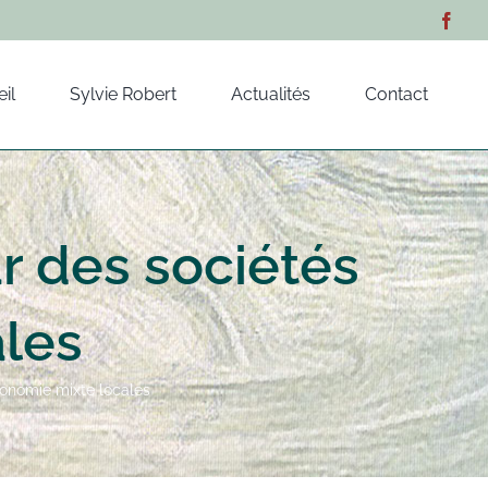
il
Sylvie Robert
Actualités
Contact
ar des sociétés
ales
économie mixte locales