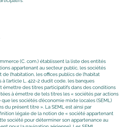
ticipatifs.
t
ommerce (C. com.) établissent la liste des entités
actions appartenant au secteur public, les sociétés
e l’habitation, les offices publics de l’habitat
 l’article L. 422-2 dudit code, les banques
 émettre des titres participatifs dans des conditions
tées à émettre de tels titres les « sociétés par actions
ose que les sociétés d’économie mixte locales (SEML)
 du présent titre ». La SEML est ainsi par
finition légale de la notion de « société appartenant
 cette société pour déterminer son appartenance au
ent pour la navigation aérienne). Les SEML