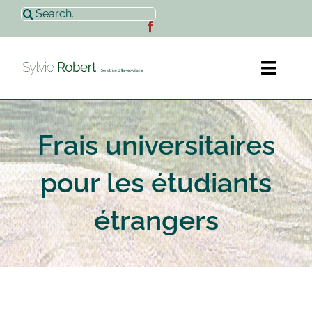
Passer
Rechercher:
au
contenu
Toggl
Naviga
Accueil
Frais universitaires
Sylvie Robert
pour les étudiants
Actualités
étrangers
Contact