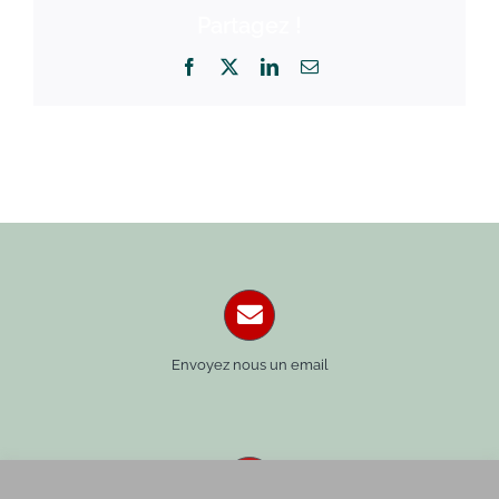
Partagez !
Facebook
X
LinkedIn
Email
Envoyez nous un email