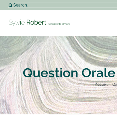
Passer
Rechercher:
au
contenu
Question Orale
Accueil
Qu