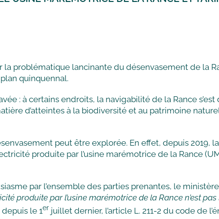
sur la problématique lancinante du désenvasement de la Ran
e plan quinquennal.
ravée : à certains endroits, la navigabilité de la Rance s’es
tière d’atteintes à la biodiversité et au patrimoine naturel,
ésenvasement peut être explorée. En effet, depuis 2019, 
électricité produite par l’usine marémotrice de la Rance (
ousiasme par l’ensemble des parties prenantes, le ministè
icité produite par l’usine marémotrice de la Rance n’est pas l’
er
 depuis le 1
juillet dernier, l’article L. 211-2 du code de