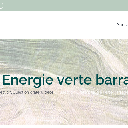
Accue
 Energie verte barr
estion
Question orale
Vidéos
Question Orale Energie verte barrag