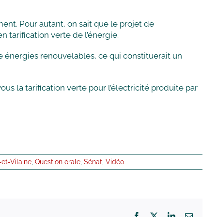
ent. Pour autant, on sait que le projet de
tarification verte de l’énergie.
he énergies renouvelables, ce qui constituerait un
 la tarification verte pour l’électricité produite par
e-et-Vilaine
,
Question orale
,
Sénat
,
Vidéo
Facebook
X
LinkedIn
Email