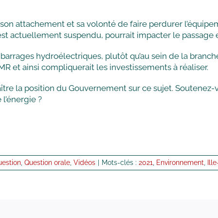
 son attachement et sa volonté de faire perdurer l’équipem
st actuellement suspendu, pourrait impacter le passage en 
s barrages hydroélectriques, plutôt qu’au sein de la branc
MR et ainsi compliquerait les investissements à réaliser.
tre la position du Gouvernement sur ce sujet. Soutenez-vous
l’énergie ?
uestion
,
Question orale
,
Vidéos
|
Mots-clés :
2021
,
Environnement
,
Ill