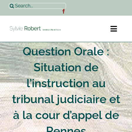
Passer
Rechercher:
au
contenu
Toggl
Naviga
Question Orale :
Accueil
Situation de
Sylvie Robert
l’instruction au
Actualités
tribunal judiciaire et
Contact
à la cour d’appel de
Rennes