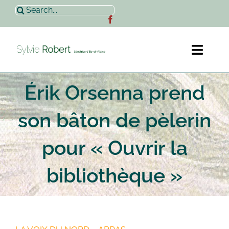
Passer
Rechercher:
au
contenu
Toggl
Naviga
Érik Orsenna prend
Accueil
son bâton de pèlerin
Sylvie Robert
pour « Ouvrir la
Actualités
bibliothèque »
Contact