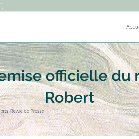
Accue
emise officielle du 
Robert
orts
Revue de Presse
Ouest-France : remise officielle du rapport 