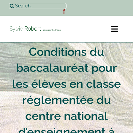
Passer
Rechercher:
au
contenu
Toggl
Naviga
Conditions du
Accueil
baccalauréat pour
Sylvie Robert
les élèves en classe
Actualités
réglementée du
Contact
centre national
d’enseignement à