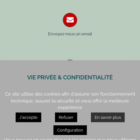
Envoyez nous un email
VIE PRIVÉE & CONFIDENTIALITÉ
Paris : 01 42 34 14 59
Rennes : 02 99 41 70 54
Ce site utilise des cookies afin d'assurer son fonctionnement
technique, assurer la sécurité et vous offrir la meilleure
expérience
J'accepte
Refuser
En savoir plus
Paris : 15, rue de Vaugirard
Rennes : 21, quai Lamennais
Configuration
Vous pouvez en savoir plus sur les cookies que nous utilisons