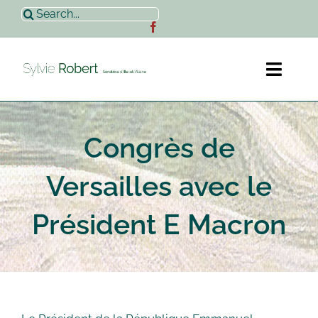
Passer
Rechercher:
au
contenu
Toggl
Naviga
Accueil
Congrès de
Sylvie Robert
Versailles avec le
Actualités
Président E Macron
Contact