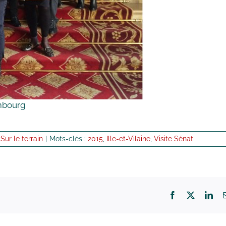
embourg
,
Sur le terrain
|
Mots-clés :
2015
,
Ille-et-Vilaine
,
Visite Sénat
Facebook
X
Lin