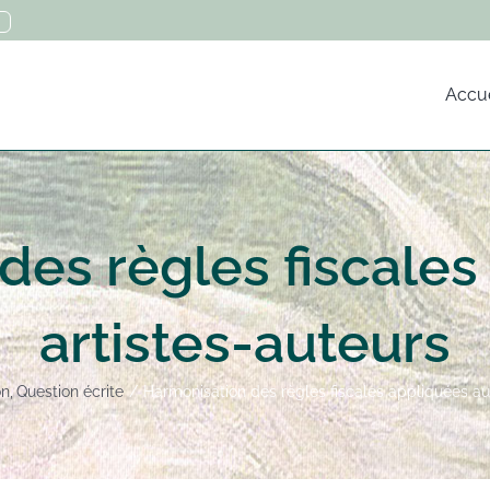
Accue
des règles fiscales
artistes-auteurs
on
Question écrite
Harmonisation des règles fiscales appliquées au