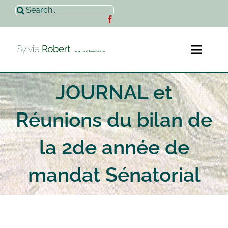
Passer
Rechercher:
au
contenu
Toggl
Naviga
JOURNAL et
Accueil
Réunions du bilan de
Sylvie Robert
la 2de année de
Actualités
mandat Sénatorial
Contact