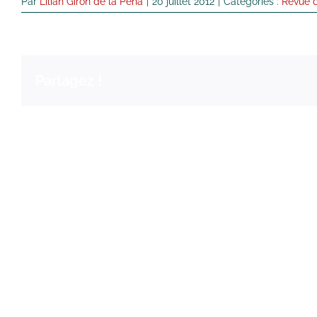
Par
Lilian Giron de la Pena
|
20 juillet 2012
|
Catégories :
Revue 
Partagez !