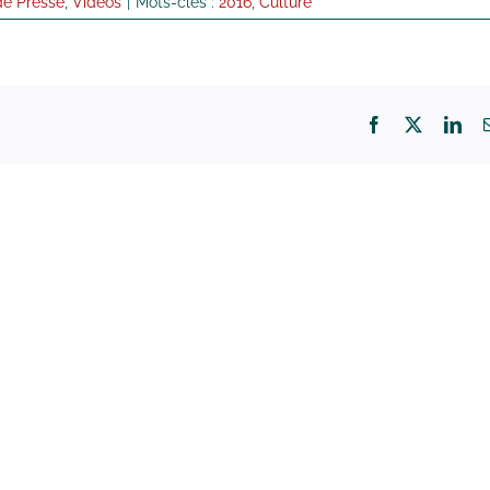
de Presse
,
Vidéos
|
Mots-clés :
2016
,
Culture
Facebook
X
Lin