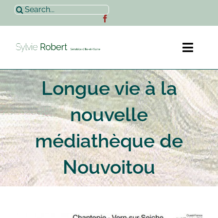
Passer
Rechercher:
au
contenu
Toggl
Naviga
Longue vie à la
Accueil
nouvelle
Sylvie Robert
médiathèque de
Actualités
Nouvoitou
Contact