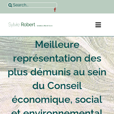
Passer
Rechercher:
au
contenu
Toggl
Naviga
Meilleure
Accueil
représentation des
Sylvie Robert
plus démunis au sein
Actualités
du Conseil
Contact
économique, social
et environnemental