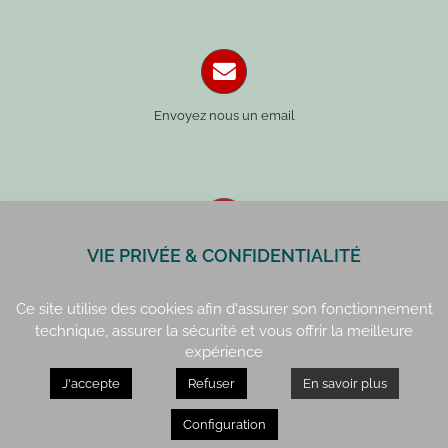
Envoyez nous un email
VIE PRIVÉE & CONFIDENTIALITÉ
Paris : 01 42 34 14 59
Rennes : 02 99 41 70 54
Ce site utilise des cookies afin d'assurer son fonctionnement
technique, assurer la sécurité et vous offrir la meilleure
expérience
J'accepte
Refuser
En savoir plus
Paris : 15, rue de Vaugirard
Rennes : 21, quai Lamennais
Configuration