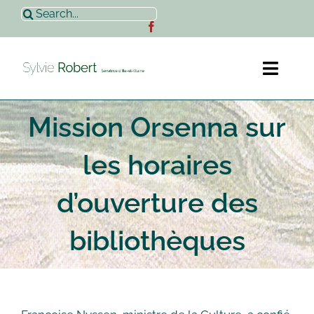
Passer
Rechercher:
au
contenu
Toggl
Naviga
Mission Orsenna sur
Accueil
les horaires
Sylvie Robert
d’ouverture des
Actualités
bibliothèques
Contact