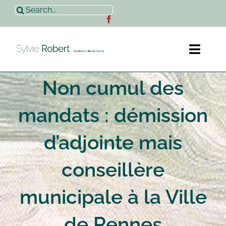
Passer
Rechercher:
au
contenu
Toggl
Naviga
Non cumul des
Accueil
mandats : démission
Sylvie Robert
d’adjointe mais
Actualités
conseillère
Contact
municipale à la Ville
de Rennes