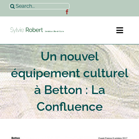
Passer
Rechercher:
au
contenu
Toggl
Naviga
Un nouvel
Accueil
équipement culturel
Sylvie Robert
à Betton : La
Actualités
Confluence
Contact