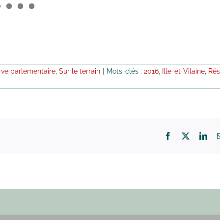
rve parlementaire
,
Sur le terrain
|
Mots-clés :
2016
,
Ille-et-Vilaine
,
Rés
Facebook
X
Lin