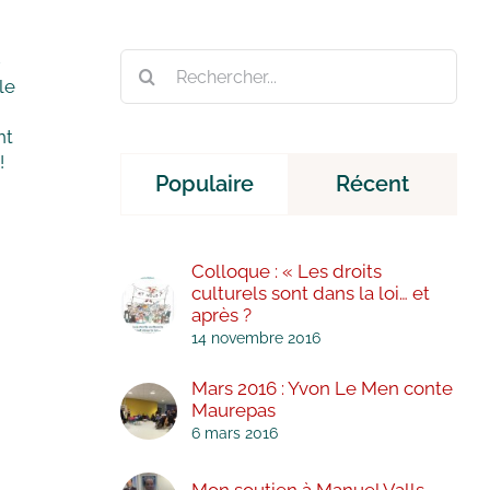
Rechercher:
-
le
nt
!
Populaire
Récent
Colloque : « Les droits
culturels sont dans la loi… et
après ?
14 novembre 2016
Mars 2016 : Yvon Le Men conte
Maurepas
6 mars 2016
Mon soutien à Manuel Valls