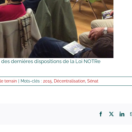
 des dernières dispositions de la Loi NOTRe
le terrain
|
Mots-clés :
2015
,
Décentralisation
,
Sénat
Facebook
X
Lin