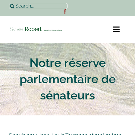
Passer
Rechercher:
au
contenu
Toggl
Naviga
Accueil
Notre réserve
Sylvie Robert
parlementaire de
Actualités
sénateurs
Contact