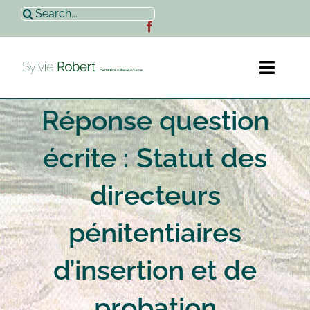
Passer
Rechercher:
au
contenu
Toggl
Naviga
Réponse question
Accueil
écrite : Statut des
Sylvie Robert
directeurs
Actualités
pénitentiaires
Contact
d’insertion et de
probation