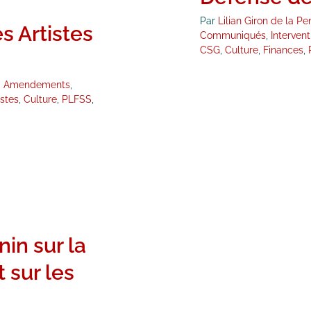
Par
Lilian Giron de la Pe
 Artistes
Communiqués
,
Interven
CSG
,
Culture
,
Finances
,
:
Amendements
,
istes
,
Culture
,
PLFSS
,
in sur la
 sur les