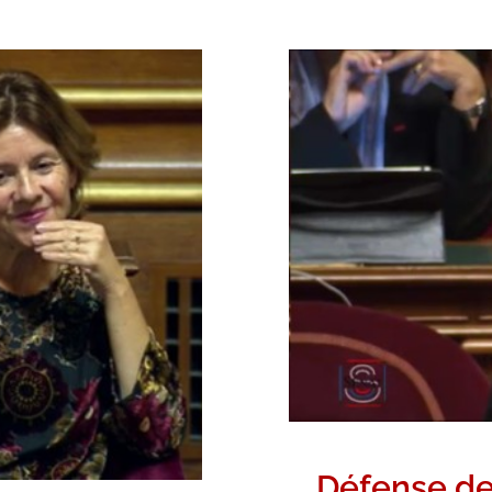
Défe
es Auteurs
Amendements
e
Vidéos
Défense des