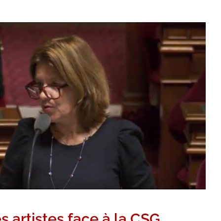
nse des artistes face à la CSG
Communiqués
Intervention dans l'Hémicycle
Vidéos
 artistes face à la CSG