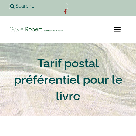
Passer
Rechercher:
au
contenu
Toggl
Naviga
Accueil
Tarif postal
Sylvie Robert
préférentiel pour le
Actualités
livre
Contact