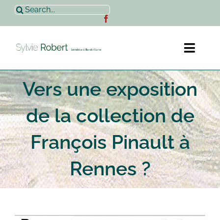
Passer
Rechercher:
au
contenu
Toggl
Naviga
Vers une exposition
Accueil
de la collection de
Sylvie Robert
François Pinault à
Actualités
Rennes ?
Contact