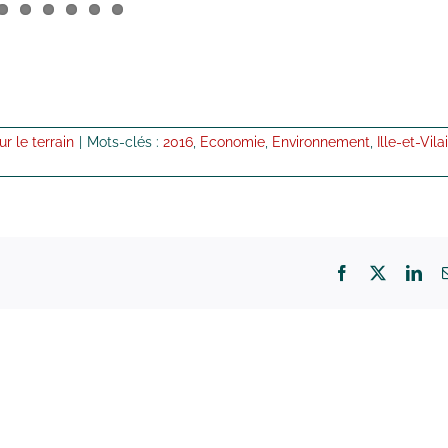
ur le terrain
|
Mots-clés :
2016
,
Economie
,
Environnement
,
Ille-et-Vila
Facebook
X
Lin