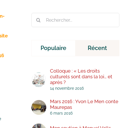
Rechercher:
an-
site
Populaire
Récent
e
16
Colloque : « Les droits
culturels sont dans la loi… et
après ?
14 novembre 2016
Mars 2016 : Yvon Le Men conte
Maurepas
6 mars 2016
e
Mon soutien à Manuel Valls