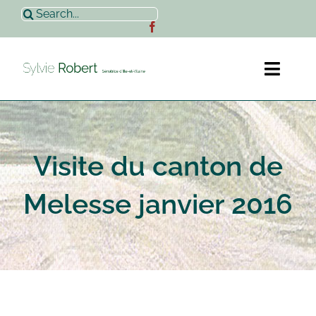
Passer
Rechercher:
au
contenu
Toggl
Naviga
Accueil
Visite du canton de
Sylvie Robert
Melesse janvier 2016
Actualités
Contact