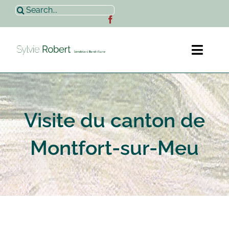
Passer
Rechercher:
au
contenu
Toggl
Naviga
Accueil
Visite du canton de
Sylvie Robert
Montfort-sur-Meu
Actualités
Contact