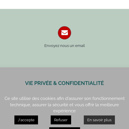
Envoyez nous un email
VIE PRIVÉE & CONFIDENTIALITÉ
Paris : 01 42 34 14 59
Rennes : 02 99 41 70 54
Ce site utilise des cookies afin d'assurer son fonctionnement
technique, assurer la sécurité et vous offrir la meilleure
expérience
J'accepte
Refuser
En savoir plus
Paris : 15, rue de Vaugirard