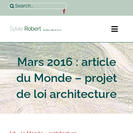
Passer
Rechercher:
au
contenu
Toggl
Naviga
Accueil
Mars 2016 : article
Sylvie Robert
du Monde – projet
Actualités
de loi architecture
Contact