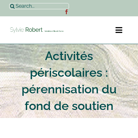
Passer
Rechercher:
au
contenu
Toggl
Naviga
Activités
Accueil
périscolaires :
Sylvie Robert
pérennisation du
Actualités
fond de soutien
Contact