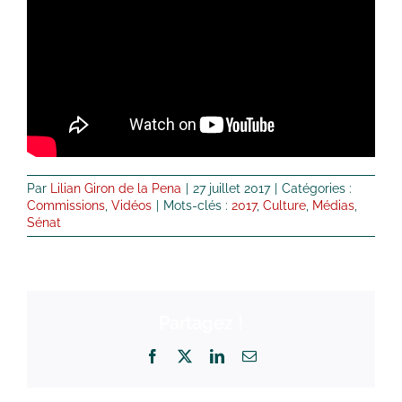
Par
Lilian Giron de la Pena
|
27 juillet 2017
|
Catégories :
Commissions
,
Vidéos
|
Mots-clés :
2017
,
Culture
,
Médias
,
Sénat
Partagez !
Facebook
X
LinkedIn
Email