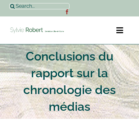
Passer
Rechercher:
au
contenu
Toggl
Naviga
Conclusions du
Accueil
rapport sur la
Sylvie Robert
chronologie des
Actualités
médias
Contact