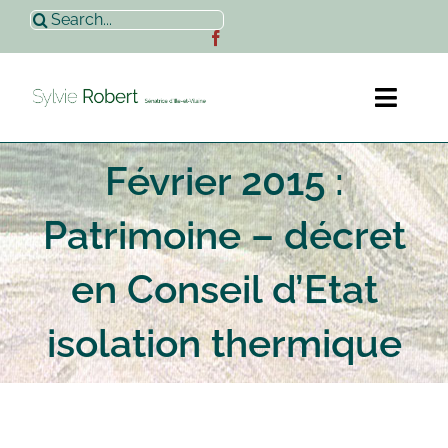
Passer
Rechercher:
au
contenu
Toggl
Naviga
Février 2015 :
Accueil
Patrimoine – décret
Sylvie Robert
en Conseil d’Etat
Actualités
isolation thermique
Contact