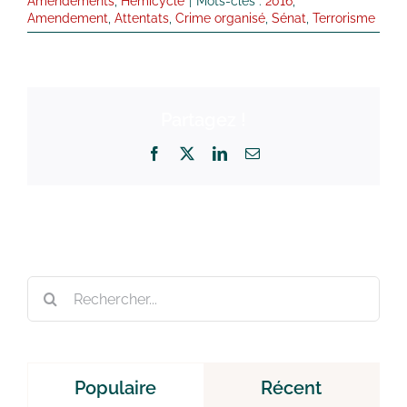
Amendements
,
Hémicycle
|
Mots-clés :
2016
,
Amendement
,
Attentats
,
Crime organisé
,
Sénat
,
Terrorisme
Partagez !
Facebook
X
LinkedIn
Email
Rechercher:
Populaire
Récent