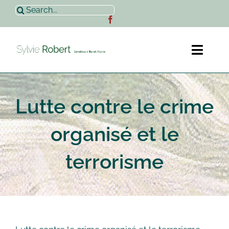
Passer
Rechercher:
au
contenu
Toggl
Naviga
Accueil
Lutte contre le crime
Sylvie Robert
organisé et le
Actualités
terrorisme
Contact