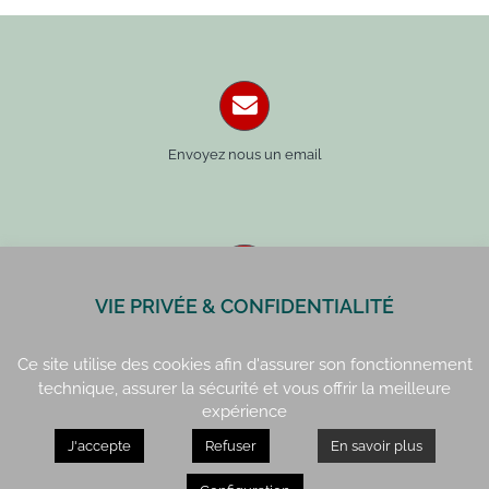
Envoyez nous un email
VIE PRIVÉE & CONFIDENTIALITÉ
Paris : 01 42 34 14 59
Rennes : 02 99 41 70 54
Ce site utilise des cookies afin d'assurer son fonctionnement
technique, assurer la sécurité et vous offrir la meilleure
expérience
J'accepte
Refuser
En savoir plus
Paris : 15, rue de Vaugirard
Rennes : 21, quai Lamennais