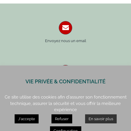
Envoyez nous un email
VIE PRIVÉE & CONFIDENTIALITÉ
Paris : 01 42 34 14 59
Rennes : 02 99 41 70 54
Ce site utilise des cookies afin d'assurer son fonctionnement
technique, assurer la sécurité et vous offrir la meilleure
expérience
J'accepte
Refuser
En savoir plus
Paris : 15, rue de Vaugirard
Rennes : 21, quai Lamennais
Configuration