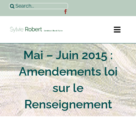
Passer
Rechercher:
au
contenu
Toggl
Naviga
Mai – Juin 2015 :
Accueil
Amendements loi
Sylvie Robert
sur le
Actualités
Renseignement
Contact