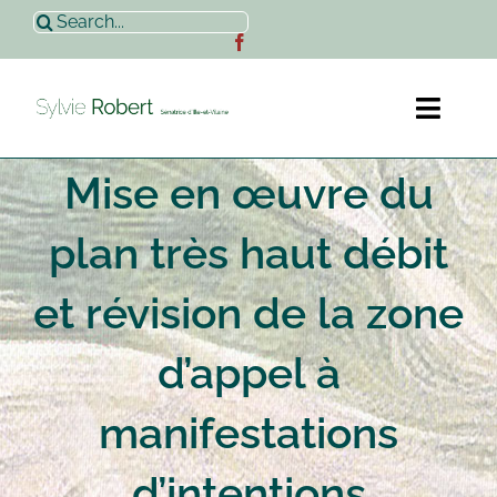
Passer
Rechercher:
au
contenu
Toggl
Naviga
Mise en œuvre du
Accueil
plan très haut débit
Sylvie Robert
et révision de la zone
Actualités
d’appel à
Contact
manifestations
d’intentions