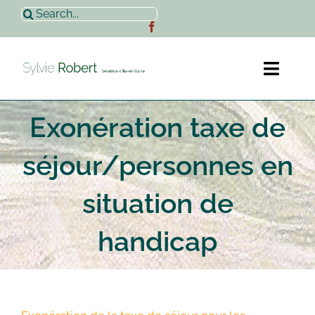
Passer
Rechercher:
au
contenu
Toggl
Naviga
Exonération taxe de
Accueil
séjour/personnes en
Sylvie Robert
situation de
Actualités
handicap
Contact