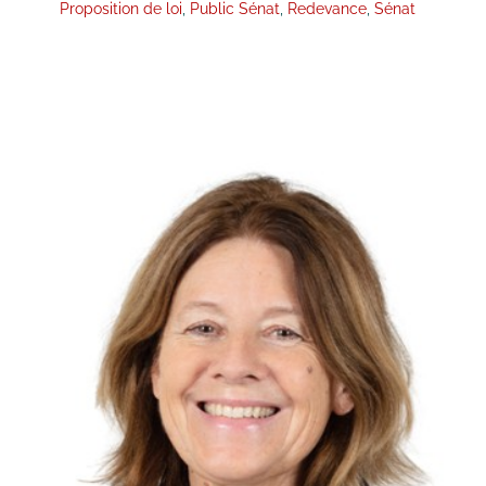
Proposition de loi
,
Public Sénat
,
Redevance
,
Sénat
Congrès FNCF 2024 – Sylvie
Robert : « La Culture est trop
souvent perçue comme une
dépense »
Congrès
Revue de Presse