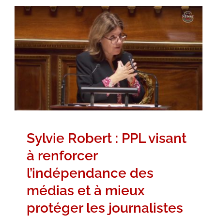
Sylvie Robert : PPL visant à
renforcer l’indépendance des
médias et à mieux protéger les
journalistes
Hémicycle
Intervention dans l'Hémicycle
Propositions de loi
Vidéos
Sylvie Robert : PPL visant
à renforcer
l’indépendance des
médias et à mieux
protéger les journalistes