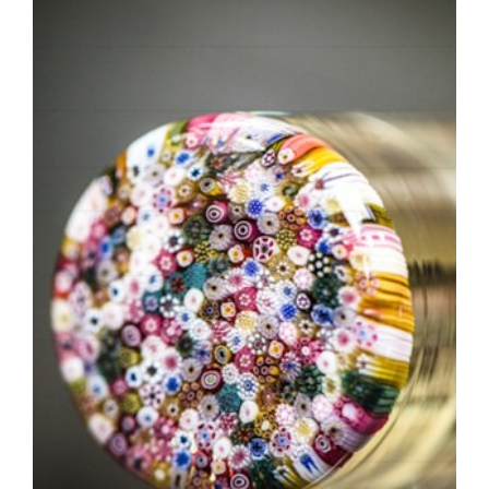
Exposition photos sur les grilles
du Jardin du Luxembourg
« Gestes verriers »
Vice-présidence Sénat
Vidéos