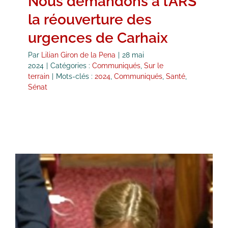
Nous demandons à l’ARS
la réouverture des
urgences de Carhaix
Par
Lilian Giron de la Pena
|
28 mai
2024
|
Catégories :
Communiqués
,
Sur le
terrain
|
Mots-clés :
2024
,
Communiqués
,
Santé
,
Sénat