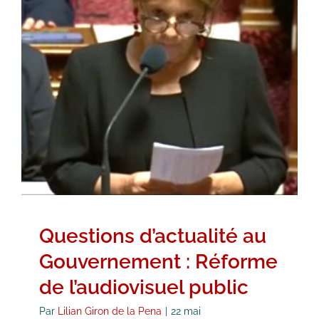
Questions d’actualité au
Gouvernement : Réforme de
l’audiovisuel public
Question
Question au Gouvernement
Vidéos
Questions d’actualité au
Gouvernement : Réforme
de l’audiovisuel public
Par
Lilian Giron de la Pena
|
22 mai