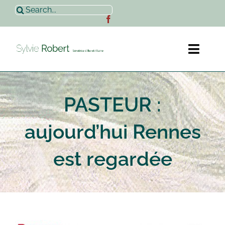
Passer
Rechercher:
au
contenu
Toggl
Naviga
Accueil
PASTEUR :
Sylvie Robert
aujourd’hui Rennes
Actualités
est regardée
Contact