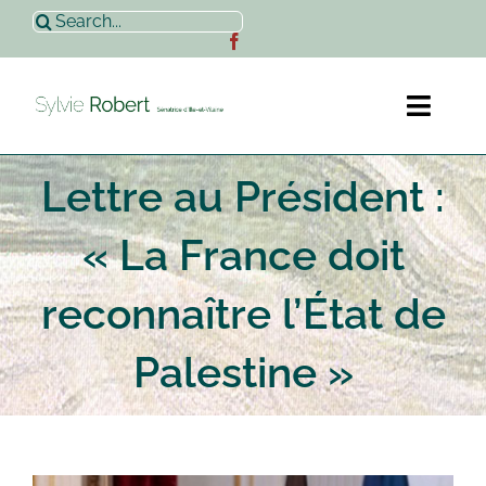
Passer
Rechercher:
au
contenu
Toggl
Naviga
Lettre au Président :
Accueil
« La France doit
Sylvie Robert
reconnaître l’État de
Actualités
Palestine »
Contact