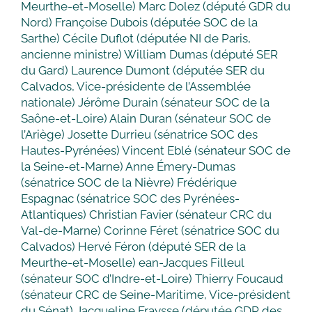
Meurthe-et-Moselle) Marc Dolez (député GDR du
Nord) Françoise Dubois (députée SOC de la
Sarthe) Cécile Duflot (députée NI de Paris,
ancienne ministre) William Dumas (député SER
du Gard) Laurence Dumont (députée SER du
Calvados, Vice-présidente de l’Assemblée
nationale) Jérôme Durain (sénateur SOC de la
Saône-et-Loire) Alain Duran (sénateur SOC de
l’Ariège) Josette Durrieu (sénatrice SOC des
Hautes-Pyrénées) Vincent Eblé (sénateur SOC de
la Seine-et-Marne) Anne Émery-Dumas
(sénatrice SOC de la Nièvre) Frédérique
Espagnac (sénatrice SOC des Pyrénées-
Atlantiques) Christian Favier (sénateur CRC du
Val-de-Marne) Corinne Féret (sénatrice SOC du
Calvados) Hervé Féron (député SER de la
Meurthe-et-Moselle) ean-Jacques Filleul
(sénateur SOC d’Indre-et-Loire) Thierry Foucaud
(sénateur CRC de Seine-Maritime, Vice-président
du Sénat) Jacqueline Fraysse (députée GDR des