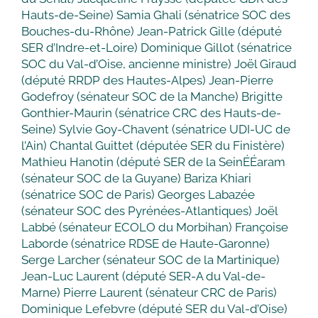
Hauts-de-Seine) Samia Ghali (sénatrice SOC des
Bouches-du-Rhône) Jean-Patrick Gille (député
SER d’Indre-et-Loire) Dominique Gillot (sénatrice
SOC du Val-d’Oise, ancienne ministre) Joël Giraud
(député RRDP des Hautes-Alpes) Jean-Pierre
Godefroy (sénateur SOC de la Manche) Brigitte
Gonthier-Maurin (sénatrice CRC des Hauts-de-
Seine) Sylvie Goy-Chavent (sénatrice UDI-UC de
l’Ain) Chantal Guittet (députée SER du Finistère)
Mathieu Hanotin (député SER de la SeinÉÉaram
(sénateur SOC de la Guyane) Bariza Khiari
(sénatrice SOC de Paris) Georges Labazée
(sénateur SOC des Pyrénées-Atlantiques) Joël
Labbé (sénateur ECOLO du Morbihan) Françoise
Laborde (sénatrice RDSE de Haute-Garonne)
Serge Larcher (sénateur SOC de la Martinique)
Jean-Luc Laurent (député SER-A du Val-de-
Marne) Pierre Laurent (sénateur CRC de Paris)
Dominique Lefebvre (député SER du Val-d’Oise)