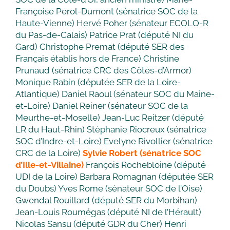
Françoise Perol-Dumont (sénatrice SOC de la
Haute-Vienne) Hervé Poher (sénateur ECOLO-R
du Pas-de-Calais) Patrice Prat (député NI du
Gard) Christophe Premat (député SER des
Français établis hors de France) Christine
Prunaud (sénatrice CRC des Côtes-d’Armor)
Monique Rabin (députée SER de la Loire-
Atlantique) Daniel Raoul (sénateur SOC du Maine-
et-Loire) Daniel Reiner (sénateur SOC de la
Meurthe-et-Moselle) Jean-Luc Reitzer (député
LR du Haut-Rhin) Stéphanie Riocreux (sénatrice
SOC d’Indre-et-Loire) Evelyne Rivollier (sénatrice
CRC de la Loire)
Sylvie Robert (sénatrice SOC
d’Ille-et-Villaine)
François Rochebloine (député
UDI de la Loire) Barbara Romagnan (députée SER
du Doubs) Yves Rome (sénateur SOC de l’Oise)
Gwendal Rouillard (député SER du Morbihan)
Jean-Louis Roumégas (député NI de l’Hérault)
Nicolas Sansu (député GDR du Cher) Henri