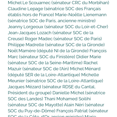
Michel Le Scouarnec (sénateur CRC du Morbihan)
Claudine Lepage (sénatrice SOC des Français
établis hors de France) Marie-Noëlle Lienemann
(sénatrice SOC de Paris, ancienne ministre)
Jeanny Lorgeoux (sénateur SOC du Loir-et-Cher)
Jean-Jacques Lozach (sénateur SOC de la
Creuse) Roger Madec (sénateur SOC de Paris)
Philippe Madrelle (sénateur SOC de la Gironde)
Noël Mamère (député NI de la Gironde) François
Marc (sénateur SOC du Finistère) Didier Marie
(sénateur SOC de la Seine-Maritime) Rachel
Mazuir (sénateur SOC de l’Ain) Michel Ménard
(député SER de la Loire-Atlantique) Michelle
Meunier (sénatrice SOC de la Loire-Atlantique)
Jacques Mézard (sénateur RDSE du Cantal,
Président du groupe) Danielle Michel (sénatrice
SOC des Landes) Thani Mohamed Soilihi
(sénateur SOC de Mayotte) Alain Néri (sénateur
SOC du Puy-de-Dôme) François Patriat (sénateur
SOC de la Côte-d’Or, ancien ministre) Marie-