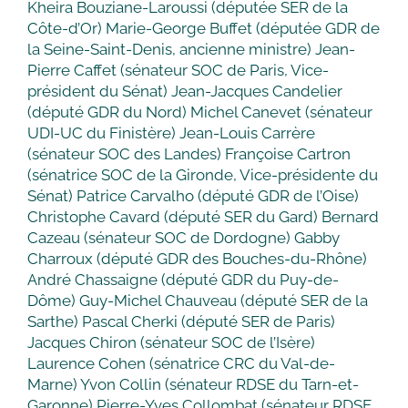
Kheira Bouziane-Laroussi (députée SER de la
Côte-d’Or) Marie-George Buffet (députée GDR de
la Seine-Saint-Denis, ancienne ministre) Jean-
Pierre Caffet (sénateur SOC de Paris, Vice-
président du Sénat) Jean-Jacques Candelier
(député GDR du Nord) Michel Canevet (sénateur
UDI-UC du Finistère) Jean-Louis Carrère
(sénateur SOC des Landes) Françoise Cartron
(sénatrice SOC de la Gironde, Vice-présidente du
Sénat) Patrice Carvalho (député GDR de l’Oise)
Christophe Cavard (député SER du Gard) Bernard
Cazeau (sénateur SOC de Dordogne) Gabby
Charroux (député GDR des Bouches-du-Rhône)
André Chassaigne (député GDR du Puy-de-
Dôme) Guy-Michel Chauveau (député SER de la
Sarthe) Pascal Cherki (député SER de Paris)
Jacques Chiron (sénateur SOC de l’Isère)
Laurence Cohen (sénatrice CRC du Val-de-
Marne) Yvon Collin (sénateur RDSE du Tarn-et-
Garonne) Pierre-Yves Collombat (sénateur RDSE