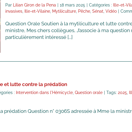
Par
Lilian Giron de la Pena
|
18 mars 2025
|
Catégories :
Ille-et-Vil
invasives
,
Ille-et-Vilaine
,
Mytiliculture
,
Pêche
,
Sénat
,
Vidéo
|
Comme
Question Orale Soutien à la mytiliculture et lutte con
ministre, Mes chers collègues, J’associe à ma questio
particulièrement intéressé [...]
re et lutte contre la prédation
gories :
Intervention dans l'Hémicycle
,
Question orale
|
Tags:
2025
,
I
e la prédation Question n° 0306S adressée à Mme la ministre