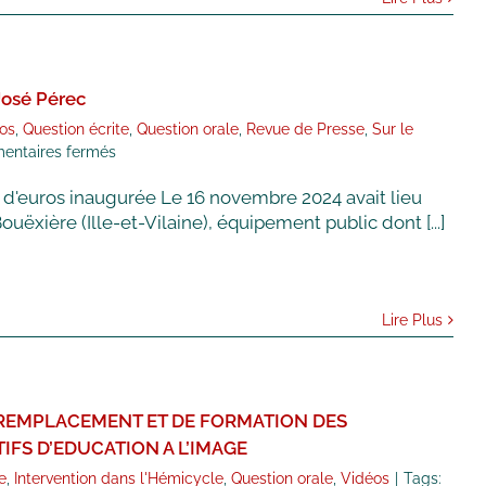
-José Pérec
os
,
Question écrite
,
Question orale
,
Revue de Presse
,
Sur le
sur
ntaires fermés
La
s d'euros inaugurée Le 16 novembre 2024 avait lieu
Bouëxière
:
uëxière (Ille-et-Vilaine), équipement public dont [...]
Inauguration
de
l’espace
sportif
Lire Plus
Marie-
José
Pérec
 REMPLACEMENT ET DE FORMATION DES
IFS D’EDUCATION A L’IMAGE
e
,
Intervention dans l'Hémicycle
,
Question orale
,
Vidéos
|
Tags: