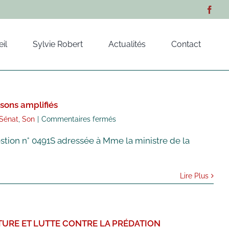
il
Sylvie Robert
Actualités
Contact
 sons amplifiés
sur
Sénat
,
Son
|
Commentaires fermés
Question
uestion n° 0491S adressée à Mme la ministre de la
Orale
:
Inapplicabilité
du
Lire Plus
décret
relatif
à
la
CULTURE ET LUTTE CONTRE LA PRÉDATION
prévention