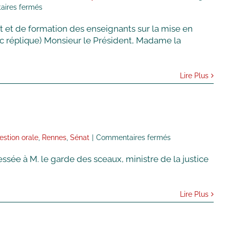
sur
ires fermés
20240319
t de formation des enseignants sur la mise en
QUESTION
ORALE
ec réplique) Monsieur le Président, Madame la
IMPACT
DES
REGLES
Lire Plus
DE
REMPLACEMENT
ET
DE
FORMATION
DES
sur
estion orale
,
Rennes
,
Sénat
|
Commentaires fermés
ENSEIGNANTS
Question
SUR
ressée à M. le garde des sceaux, ministre de la justice
Orale
LA
:
MISE
Situation
EN
de
Lire Plus
ŒUVRE
l’instruction
DES
au
DISPOSITIFS
tribunal