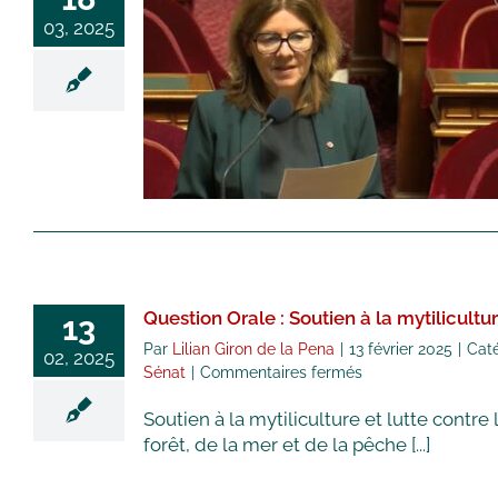
Question Orale et réponse :
03, 2025
SOUTIEN À LA
MYTILICULTURE ET LUTTE
CONTRE LA PRÉDATION
Ille-et-Vilaine
Question
Question orale
Vidéos
Question Orale : Soutien à la mytilicultu
13
Par
Lilian Giron de la Pena
|
13 février 2025
|
Caté
02, 2025
sur
Sénat
|
Commentaires fermés
Question
Soutien à la mytiliculture et lutte contr
Orale
:
forêt, de la mer et de la pêche [...]
Soutien
à