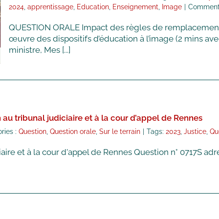
2024
,
apprentissage
,
Education
,
Enseignement
,
Image
|
Commenta
QUESTION ORALE Impact des règles de remplacement e
œuvre des dispositifs d’éducation à l’image (2 mins av
ministre, Mes [...]
n au tribunal judiciaire et à la cour d’appel de Rennes
ries :
Question
,
Question orale
,
Sur le terrain
|
Tags:
2023
,
Justice
,
Qu
iciaire et à la cour d'appel de Rennes Question n° 0717S ad