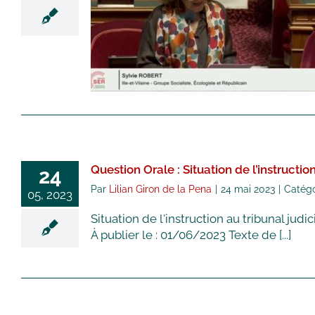
ENSEIGNANTS SUR LA MISE
EN ŒUVRE DES
DISPOSITIFS D’EDUCATION
A L’IMAGE
Hémicycle
Intervention dans
l'Hémicycle
Question orale
Vidéos
Question Orale : Situation de l’instructio
24
Par
Lilian Giron de la Pena
|
24 mai 2023
|
Catégo
05, 2023
Situation de l'instruction au tribunal jud
À publier le : 01/06/2023 Texte de [...]