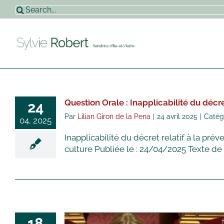
Passer
Rechercher:
au
contenu
Question Orale : Inapplicabilité du décret
24
Par
Lilian Giron de la Pena
|
24 avril 2025
|
Catég
04, 2025
Inapplicabilité du décret relatif à la pré
culture Publiée le : 24/04/2025 Texte de la 
18