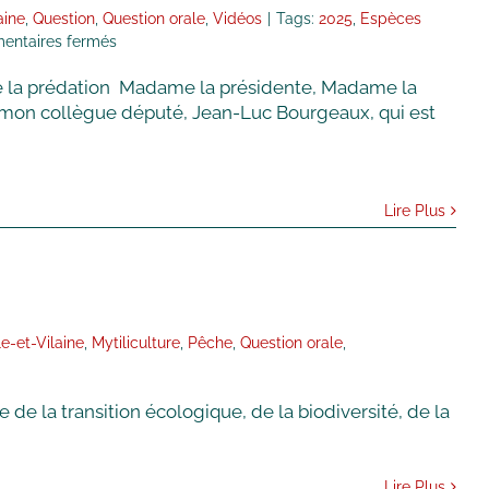
des
aine
,
Question
,
Question orale
,
Vidéos
|
Tags:
2025
,
Espèces
risques
sur
ntaires fermés
liés
Question
tre la prédation Madame la présidente, Madame la
aux
Orale
bruits
et
n mon collègue député, Jean-Luc Bourgeaux, qui est
et
réponse
aux
:
sons
SOUTIEN
amplifiés
À
Lire Plus
LA
MYTILICULTURE
ET
LUTTE
CONTRE
LA
lle-et-Vilaine
,
Mytiliculture
,
Pêche
,
Question orale
,
PRÉDATION
 de la transition écologique, de la biodiversité, de la
Lire Plus