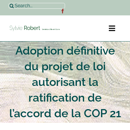
Passer
Rechercher:
au
contenu
Toggl
Naviga
Adoption définitive
Accueil
du projet de loi
Sylvie Robert
autorisant la
Actualités
ratification de
Contact
l’accord de la COP 21